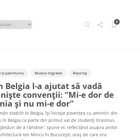
0
e și patrimoniu
Muzeul migratiei
Reportaj
n Belgia l-a ajutat să vadă
 niște convenții: “Mi-e dor de
ia și nu mi-e dor”
n stabilit în Belgia, își începe povestea cu amintiri din
 în Belgia ca parte din primul val de studenți Erasmus.
 gânduri de a rămâne“, spune el, reflectând asupra anilor
 Arhitectură Ion Mincu în București, oraș de care era