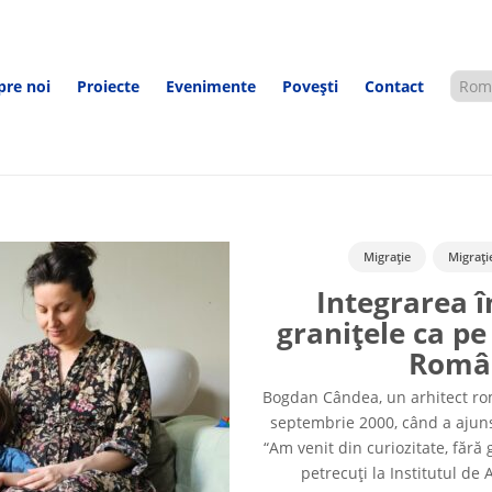
pre noi
Proiecte
Evenimente
Povești
Contact
Migrație
Migrați
Integrarea î
granițele ca pe
Român
Bogdan Cândea, un arhitect româ
septembrie 2000, când a ajuns
“Am venit din curiozitate, fără
petrecuți la Institutul de