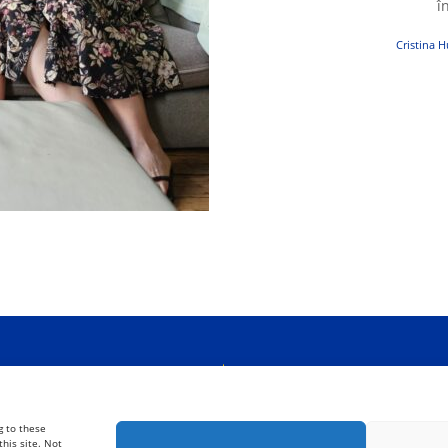
î
Cristina 
g to these
his site. Not