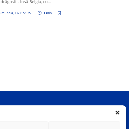
ndrăgostit. Însă Belgia, cu...
Hurdubaia
,
17/11/2025
1 min