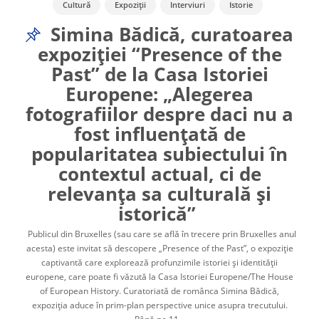
Cultură
Expoziții
Interviuri
Istorie
Migrație și patrimoniu
Patrimoniu
Simina Bădică, curatoarea
expoziției “Presence of the
Past” de la Casa Istoriei
Europene: „Alegerea
fotografiilor despre daci nu a
fost influențată de
popularitatea subiectului în
contextul actual, ci de
relevanța sa culturală și
istorică”
Publicul din Bruxelles (sau care se află în trecere prin Bruxelles anul
acesta) este invitat să descopere „Presence of the Past”, o expoziție
captivantă care explorează profunzimile istoriei și identității
europene, care poate fi văzută la Casa Istoriei Europene/The House
of European History. Curatoriată de românca Simina Bădică,
expoziția aduce în prim-plan perspective unice asupra trecutului.