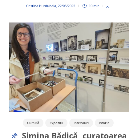
Cristina Hurdubaia
,
22/05/2025
10 min
Cultură
Expoziții
Interviuri
Istorie
Migrație și patrimoniu
Patrimoniu
Simina Bădică, curatoarea