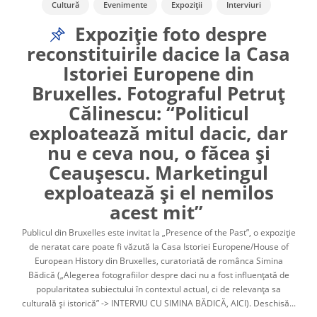
Cultură
Evenimente
Expoziții
Interviuri
Migrație și patrimoniu
Patrimoniu
Expoziție foto despre
reconstituirile dacice la Casa
Istoriei Europene din
Bruxelles. Fotograful Petruț
Călinescu: “Politicul
exploatează mitul dacic, dar
nu e ceva nou, o făcea și
Ceaușescu. Marketingul
exploatează și el nemilos
acest mit”
Publicul din Bruxelles este invitat la „Presence of the Past”, o expoziție
de neratat care poate fi văzută la Casa Istoriei Europene/House of
European History din Bruxelles, curatoriată de românca Simina
Bădică („Alegerea fotografiilor despre daci nu a fost influențată de
popularitatea subiectului în contextul actual, ci de relevanța sa
culturală și istorică” -> INTERVIU CU SIMINA BĂDICĂ, AICI). Deschisă...