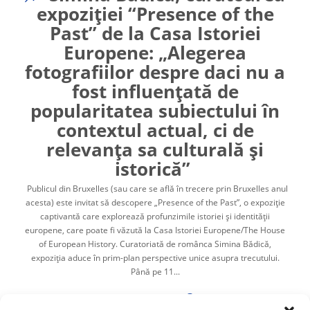
expoziției “Presence of the
Past” de la Casa Istoriei
Europene: „Alegerea
fotografiilor despre daci nu a
fost influențată de
popularitatea subiectului în
contextul actual, ci de
relevanța sa culturală și
istorică”
Publicul din Bruxelles (sau care se află în trecere prin Bruxelles anul
acesta) este invitat să descopere „Presence of the Past”, o expoziție
captivantă care explorează profunzimile istoriei și identității
europene, care poate fi văzută la Casa Istoriei Europene/The House
of European History. Curatoriată de românca Simina Bădică,
expoziția aduce în prim-plan perspective unice asupra trecutului.
Până pe 11...
Cristina Hurdubaia
,
21/05/2025
22 min