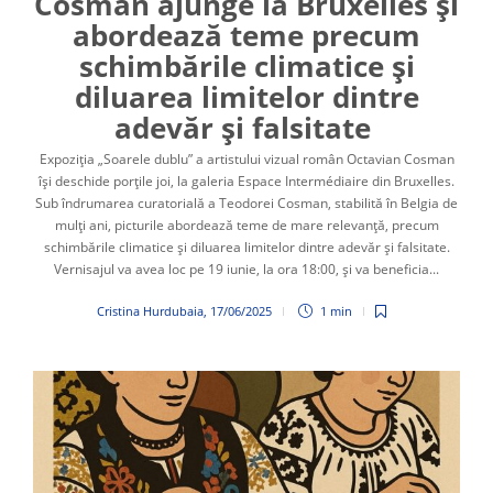
Cosman ajunge la Bruxelles și
abordează teme precum
schimbările climatice și
diluarea limitelor dintre
adevăr și falsitate
Expoziția „Soarele dublu” a artistului vizual român Octavian Cosman
își deschide porțile joi, la galeria Espace Intermédiaire din Bruxelles.
Sub îndrumarea curatorială a Teodorei Cosman, stabilită în Belgia de
mulți ani, picturile abordează teme de mare relevanță, precum
schimbările climatice și diluarea limitelor dintre adevăr și falsitate.
Vernisajul va avea loc pe 19 iunie, la ora 18:00, și va beneficia...
Cristina Hurdubaia
,
17/06/2025
1 min