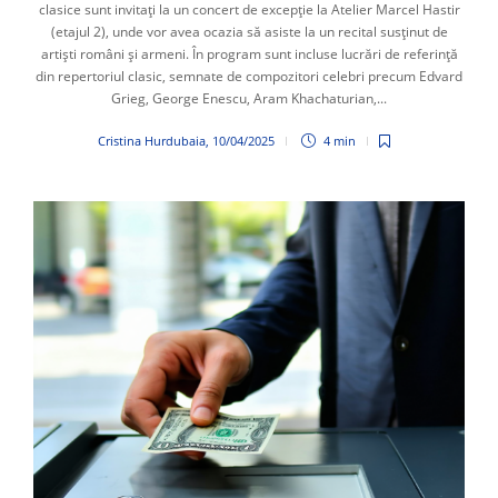
clasice sunt invitați la un concert de excepție la Atelier Marcel Hastir
(etajul 2), unde vor avea ocazia să asiste la un recital susținut de
artiști români și armeni. În program sunt incluse lucrări de referință
din repertoriul clasic, semnate de compozitori celebri precum Edvard
Grieg, George Enescu, Aram Khachaturian,...
Cristina Hurdubaia
,
10/04/2025
4 min