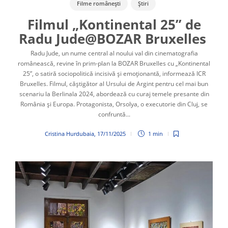
Filme românești
Știri
Filmul „Kontinental 25” de
Radu Jude@BOZAR Bruxelles
Radu Jude, un nume central al noului val din cinematografia
românească, revine în prim-plan la BOZAR Bruxelles cu „Kontinental
25”, o satiră sociopolitică incisivă și emoționantă, informează ICR
Bruxelles. Filmul, căștigător al Ursului de Argint pentru cel mai bun
scenariu la Berlinala 2024, abordează cu curaj temele presante din
România și Europa. Protagonista, Orsolya, o executorie din Cluj, se
confruntă...
Cristina Hurdubaia
,
17/11/2025
1 min