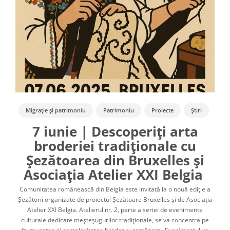
Migrație și patrimoniu
Patrimoniu
Proiecte
Știri
7 iunie | Descoperiți arta
broderiei tradiționale cu
Șezătoarea din Bruxelles și
Asociația Atelier XXI Belgia
Comunitatea românească din Belgia este invitată la o nouă ediție a
Șezătorii organizate de proiectul Șezătoare Bruxelles și de Asociația
Atelier XXI Belgia. Atelierul nr. 2, parte a seriei de evenimente
culturale dedicate meșteșugurilor tradiționale, se va concentra pe