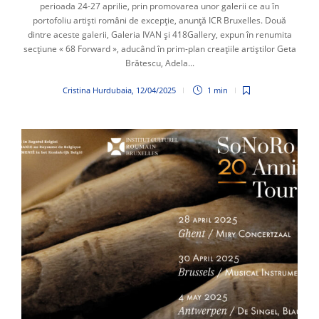
perioada 24-27 aprilie, prin promovarea unor galerii ce au în
portofoliu artiști români de excepție, anunță ICR Bruxelles. Două
dintre aceste galerii, Galeria IVAN și 418Gallery, expun în renumita
secțiune « 68 Forward », aducând în prim-plan creațiile artiștilor Geta
Brătescu, Adela...
Cristina Hurdubaia
,
12/04/2025
1 min