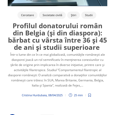
Cercetare
Societate civilă
Știri
Studii
Profilul donatorului român
din Belgia (și din diaspora):
bărbat cu vârsta între 36 și 45
de ani și studii superioare
Într-o lume din ce în ce mai globalizată, comunitățile românești ale
diasporei joacă un rol semnificativ în menținerea conexiunilor cu
țările de origine prin implicarea în diverse inițiative, printre care și
activitățile filantropice. Studiul “Comportamentul filantropic al
diasporei românești: O analiză comparativă a donațiilor comunităților
românești care trăiesc în SUA, Marea Britanie, Germania, Belgia,
Italia și Spania“, realizată de Fejes,...
Cristina Hurdubaia
,
08/04/2025
25 min