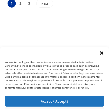
1
2
3
NEXT
We use technologies like cookies to store and/or access device information.
Consenting to these technologies will allow us to process data such as browsing
behavior or unique IDs on this site. Not consenting or withdrawing consent, may
adversely affect certain features and functions. / Folosim tehnologii precum cookie-
urile pentru a stoca și/sau accesa informațiile despre dispozitiv. Consimțământul
pentru aceste tehnologii ne va permite să procesăm date precum comportamentul
de navigare sau ID-uri unice pe acest site. Neconsimțământul sau retragerea
consimțământului poate afecta negativ anumite caracteristici și funcții.
Accept / Acceptă
© 2021 Copacul cu fapte bune. Created by
CeriSEO
.