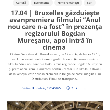
Cultură
Evenimente
Filme românești
Știri
17.04 | Bruxelles găzduiește
avanpremiera filmului “Anul
nou care n-a fost” în prezența
regizorului Bogdan
Mureșanu, apoi intră în
cinema
Cinéma Vendôme din Bruxelles va fi, pe 17 aprilie, de la ora 19:15,
locul unui eveniment cinematografic de excepție: avanpremiera
filmului “Anul nou care n-a fost”. Filmul, regizat de Bogdan Mureşanu
și premiat cu Premiul Orizzonti pentru Cel Mai Bun Film la Festivalul
de la Veneția, este adus în premieră în Belgia de către Imagine Film
Distribution. Filmul ne transpune...
Cristina Hurdubaia
,
15/04/2025
2 min