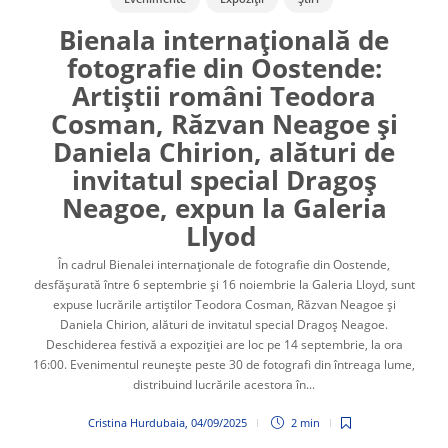
Bienala internațională de
fotografie din Oostende:
Artiștii români Teodora
Cosman, Răzvan Neagoe și
Daniela Chirion, alături de
invitatul special Dragoș
Neagoe, expun la Galeria
Llyod
În cadrul Bienalei internaționale de fotografie din Oostende,
desfășurată între 6 septembrie și 16 noiembrie la Galeria Lloyd, sunt
expuse lucrările artiștilor Teodora Cosman, Răzvan Neagoe și
Daniela Chirion, alături de invitatul special Dragoș Neagoe.
Deschiderea festivă a expoziției are loc pe 14 septembrie, la ora
16:00. Evenimentul reunește peste 30 de fotografi din întreaga lume,
distribuind lucrările acestora în...
Cristina Hurdubaia
,
04/09/2025
2 min