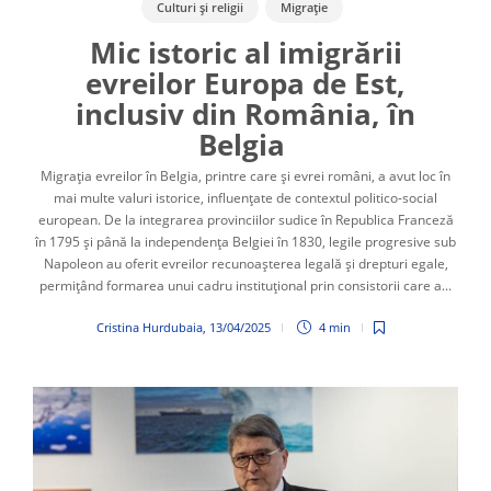
Culturi și religii
Migrație
Mic istoric al imigrării
evreilor Europa de Est,
inclusiv din România, în
Belgia
Migrația evreilor în Belgia, printre care și evrei români, a avut loc în
mai multe valuri istorice, influențate de contextul politico-social
european. De la integrarea provinciilor sudice în Republica Franceză
în 1795 și până la independența Belgiei în 1830, legile progresive sub
Napoleon au oferit evreilor recunoașterea legală și drepturi egale,
permițând formarea unui cadru instituțional prin consistorii care a...
Cristina Hurdubaia
,
13/04/2025
4 min