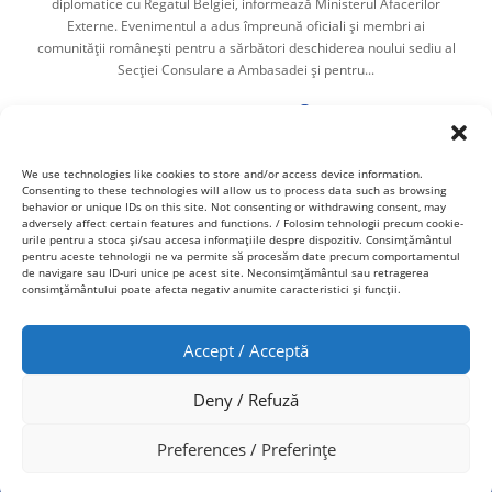
diplomatice cu Regatul Belgiei, informează Ministerul Afacerilor
Externe. Evenimentul a adus împreună oficiali și membri ai
comunității românești pentru a sărbători deschiderea noului sediu al
Secției Consulare a Ambasadei și pentru...
Cristina Hurdubaia
,
17/03/2025
2 min
We use technologies like cookies to store and/or access device information.
Consenting to these technologies will allow us to process data such as browsing
behavior or unique IDs on this site. Not consenting or withdrawing consent, may
adversely affect certain features and functions. / Folosim tehnologii precum cookie-
urile pentru a stoca și/sau accesa informațiile despre dispozitiv. Consimțământul
pentru aceste tehnologii ne va permite să procesăm date precum comportamentul
de navigare sau ID-uri unice pe acest site. Neconsimțământul sau retragerea
consimțământului poate afecta negativ anumite caracteristici și funcții.
Accept / Acceptă
© 2021 Copacul cu fapte bune. Created by
CeriSEO
.
PRIVACY POLICY
CONTACT
Deny / Refuză
COOKIE POLICY (EU)
FACEBOOK
INSTAGRAM
Preferences / Preferințe