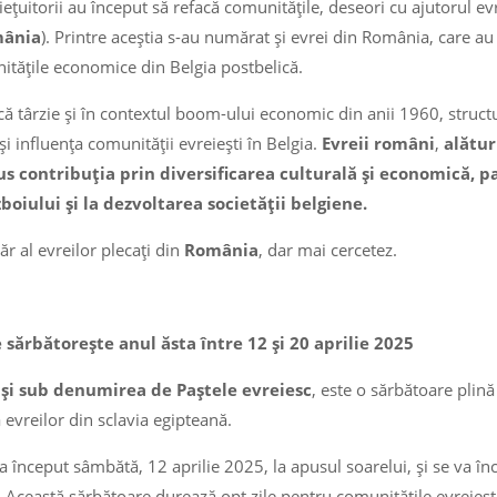
ețuitorii au început să refacă comunitățile, deseori cu ajutorul ev
ânia
). Printre aceștia s-au numărat și evrei din România, care au 
itățile economice din Belgia postbelică.
că târzie și în contextul boom-ului economic din anii 1960, structu
i influența comunității evreiești în Belgia.
Evreii români
,
alătur
us contribuția prin diversificarea culturală și economică, p
oiului și la dezvoltarea societății belgiene.
 al evreilor plecați din
România
, dar mai cercetez.
 sărbătorește anul ăsta între 12 și 20 aprilie 2025
 și sub denumirea de Paștele evreiesc
, este o sărbătoare plină
 evreilor din sclavia egipteană.
 început sâmbătă, 12 aprilie 2025, la apusul soarelui, și se va în
. Această sărbătoare durează opt zile pentru comunitățile evreiești 