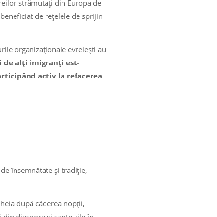
reilor strămutați din Europa de
beneficiat de rețelele de sprijin
rile organizaționale evreiești au
i de alți imigranți est-
articipând activ la refacerea
 de însemnătate și tradiție,
cheia după căderea nopții,
din diaspora și șapte zile în