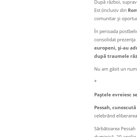
După război, supravi
Est (inclusiv din
Rom
comunitar și oportun
În perioada postbeli
consolidat prezența ș
europeni, și-au ad
după traumele răzb
Nu am găsit un număr
*
Paștele evreiesc se
Pessah, cunoscută
celebrând eliberarea
Sărbătoarea Pessah a
duminică, 20 aprilie