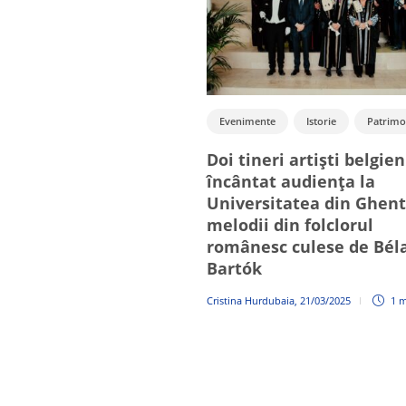
Evenimente
Istorie
Patrimo
Știri
Universitare
Doi tineri artiști belgien
încântat audiența la
Universitatea din Ghent
melodii din folclorul
românesc culese de Bél
Bartók
Cristina Hurdubaia
,
21/03/2025
1 m