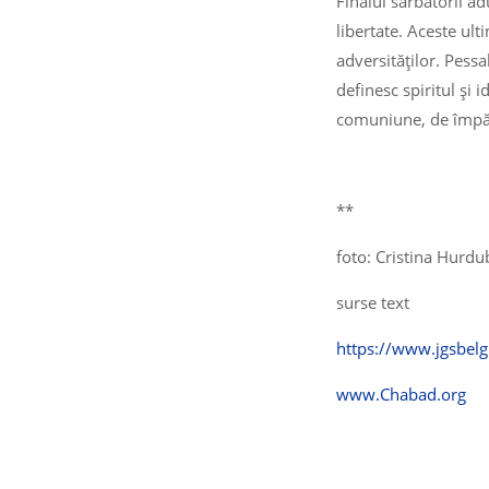
Finalul sărbătorii a
libertate. Aceste ult
adversităților. Pess
definesc spiritul și 
comuniune, de împărt
**
foto: Cristina Hurdu
surse text
https://www.jgsbel
www.Chabad.org