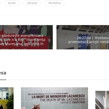
#EVREI
#PESSAH
#ROMÂNIA
nimente
Filme românești
Cultură
Even
es găzduiește avanpremiera
24-27.04 | Institut
ou care n-a fost" în prezența
promovează artiști român
an Mureșanu, apoi intră în
esa