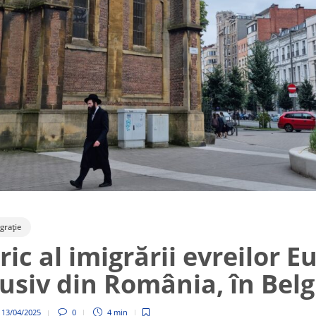
grație
ric al imigrării evreilor 
lusiv din România, în Bel
,
13/04/2025
0
4 min