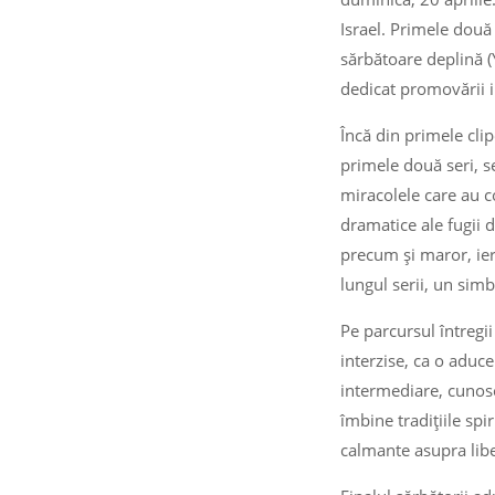
Israel. Primele două 
sărbătoare deplină (
dedicat promovării 
Încă din primele clip
primele două seri, s
miracolele care au c
dramatice ale fugii 
precum și maror, ier
lungul serii, un simbo
Pe parcursul întregi
interzise, ca o aduce
intermediare, cunos
îmbine tradițiile spi
calmante asupra liber