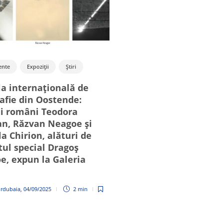
ente
Expoziții
Știri
Cultură
Evenimente
Ist
Patrimoniu
Știri
la internațională de
House of European Hi
afie din Oostende:
Expoziția „Presence o
ii români Teodora
Past – a European Al
n, Răzvan Neagoe și
eveniment ce reuneșt
a Chirion, alături de
proiecte fotografice d
tul special Dragoș
întreaga Europă. Sim
e, expun la Galeria
Bădică este curator pr
iar fotograful Petruț
Călinescu, printre
urdubaia
,
04/09/2025
2 min
participanți
Cristina Hurdubaia
,
24/03/2025