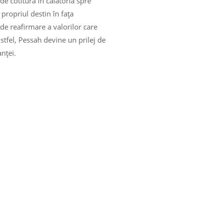
e cotitură în călătoria spre
 propriul destin în fața
de reafirmare a valorilor care
stfel, Pessah devine un prilej de
nței.