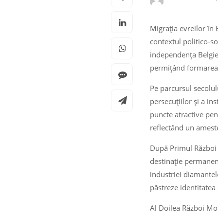
Migrația evreilor în 
contextul politico-s
independența Belgiei
permițând formarea un
Pe parcursul secolul
persecuțiilor și a in
puncte atractive pen
reflectând un ameste
După Primul Război M
destinație permanent
industriei diamantel
păstreze identitatea 
Al Doilea Război Mon