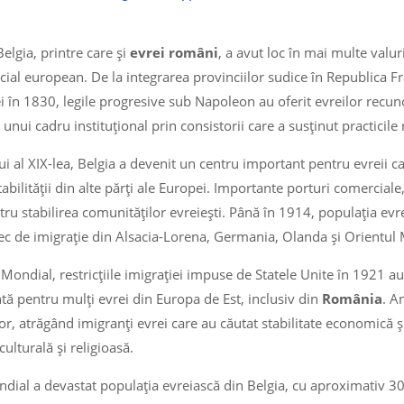
Belgia, printre care și
evrei români
, a avut loc în mai multe valuri
ocial european. De la integrarea provinciilor sudice în Republica F
 în 1830, legile progresive sub Napoleon au oferit evreilor recuno
ui cadru instituțional prin consistorii care a susținut practicile r
ui al XIX-lea, Belgia a devenit un centru important pentru evreii c
stabilității din alte părți ale Europei. Importante porturi comerciale
tru stabilirea comunităților evreiești. Până în 1914, populația evr
c de imigrație din Alsacia-Lorena, Germania, Olanda și Orientul M
ondial, restricțiile imigrației impuse de Statele Unite în 1921 au
ă pentru mulți evrei din Europa de Est, inclusiv din
România
. A
or, atrăgând imigranți evrei care au căutat stabilitate economică 
culturală și religioasă.
dial a devastat populația evreiască din Belgia, cu aproximativ 30.