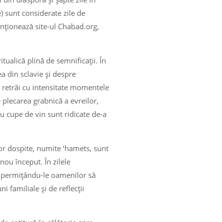
e) sunt considerate zile de
enționează site-ul Chabad.org,
itualică plină de semnificații. În
a din sclavie și despre
 retrăi cu intensitate momentele
 plecarea grabnică a evreilor,
u cupe de vin sunt ridicate de-a
lor dospite, numite ‘hamets, sunt
nou început. În zilele
 permițându-le oamenilor să
i familiale și de reflecții