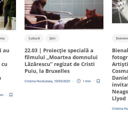
niu
Cultură
Știri
Evenim
i au
22.03 | Proiecție specială a
Biena
filmului „Moartea domnului
fotogr
 cu
Lăzărescu” regizat de Cristi
Artișt
Puiu, la Bruxelles
Cosma
a
Daniel
Cristina Hurdubaia
,
10/03/2025
1 min
invita
Neago
in
Llyod
Cristina H