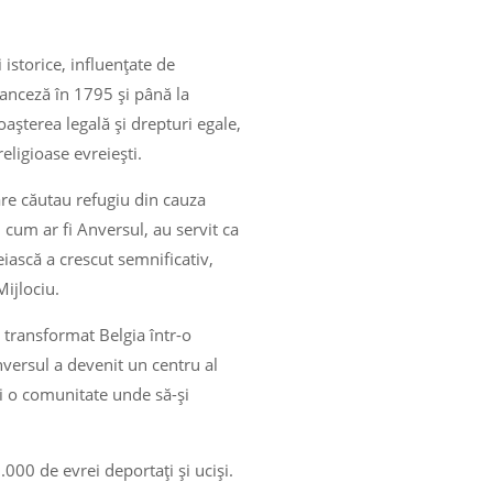
 istorice, influențate de
ranceză în 1795 și până la
așterea legală și drepturi egale,
eligioase evreiești.
are căutau refugiu din cauza
, cum ar fi Anversul, au servit ca
eiască a crescut semnificativ,
ijlociu.
 transformat Belgia într-o
nversul a devenit un centru al
și o comunitate unde să-și
000 de evrei deportați și uciși.