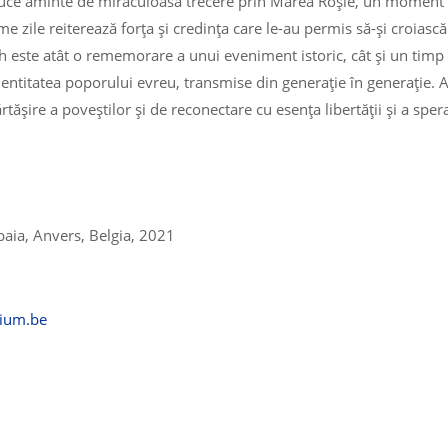
duce aminte de miraculoasa trecere prin Marea Roșie, un moment d
ime zile reiterează forța și credința care le-au permis să-și croiască
ah este atât o rememorare a unui eveniment istoric, cât și un timp 
identitatea poporului evreu, transmise din generație în generație. A
ășire a poveștilor și de reconectare cu esența libertății și a spera
baia, Anvers, Belgia, 2021
gium.be