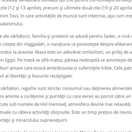
zile (12 și 13 aprilie), precum și ultimele două zile (19 și 20 aprili
Yom Tov), în care activitățile de muncă sunt interzise, așa cum m
iudaismului.
e ale sărbătorii, familia și prietenii se adună pentru Seder, o cină r
e citește din Haggadah, o narațiune ce povestește despre eliberare
ondus la aceasta. Masa este un adevărat simbolism, un prilej de a
din Egipt. Pe masă se află matza, pâinea nedospită ce amintește de
buri amare care evocă amărăciunea și suferințele trăite. Cele patr
l al libertății și bucuriei recâștigate.
i sărbători, regulile sunt stricte; consumul sau deținerea alimente
re aminte a curățeniei și purității cu care evreii au pornit către un 
cute sub numele de Hol Hamoed, atmosfera devine mai relaxată,
rituale cu câteva activități obișnuite. Este un timp prețios de reuniun
tății și miracolului supraviețuirii.