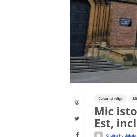
Culturi și religii
Mi
Mic isto
Est, inc
Cristina Hurdubaia