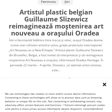
Patrimoniu
Știri
Artistul plastic belgian
Guillaume Slizewicz
reimaginează moștenirea art
nouveau a orașului Oradea
Într-o fascinantă întâlnire între trecut și viitor, orașul Oradea devine
scena unei reînvieri artistice unice, grație proiectului internațional
„Art Nouveau as a New EUtopia.” Artistul plastic Guillaume Slizewicz
din Bruxelles, Belgia, a fost invitat să interpreteze și să reimagineze
moștenirea Art Nouveau a orașului, informează Oradea Heritage. În
perioada 22 martie – 4 aprilie, Slizewicz, un talentat artist vizionar,
este...
Cristina Hurdubaia
,
02/04/2025
2 min
We use technologies like cookies to store and/or access device information.
Consenting to these technologies will allow us to process data such as browsing
behavior or unique IDs on this site. Not consenting or withdrawing consent, may
adversely affect certain features and functions. / Folosim tehnologii precum cookie-
urile pentru a stoca și/sau accesa informațiile despre dispozitiv. Consimțământul