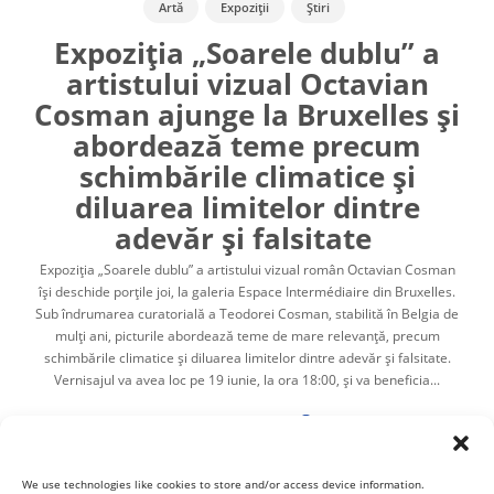
Artă
Expoziții
Știri
Expoziția „Soarele dublu” a
artistului vizual Octavian
Cosman ajunge la Bruxelles și
abordează teme precum
schimbările climatice și
diluarea limitelor dintre
adevăr și falsitate
Expoziția „Soarele dublu” a artistului vizual român Octavian Cosman
își deschide porțile joi, la galeria Espace Intermédiaire din Bruxelles.
Sub îndrumarea curatorială a Teodorei Cosman, stabilită în Belgia de
mulți ani, picturile abordează teme de mare relevanță, precum
schimbările climatice și diluarea limitelor dintre adevăr și falsitate.
Vernisajul va avea loc pe 19 iunie, la ora 18:00, și va beneficia...
Cristina Hurdubaia
,
17/06/2025
1 min
We use technologies like cookies to store and/or access device information.