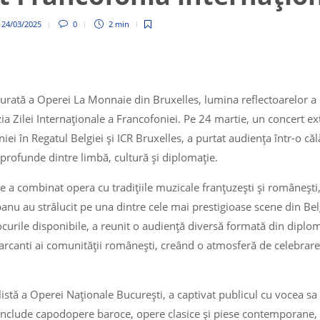
,
24/03/2025
0
2 min
urată a Operei La Monnaie din Bruxelles, lumina reflectoarelor a
ia Zilei Internaționale a Francofoniei. Pe 24 martie, un concert ext
 în Regatul Belgiei și ICR Bruxelles, a purtat audiența într-o căl
 profunde dintre limbă, cultură și diplomație.
re a combinat opera cu tradițiile muzicale franțuzești și româneșt
banu au strălucit pe una dintre cele mai prestigioase scene din Bel
ocurile disponibile, a reunit o audiență diversă formată din diplom
rcanti ai comunității românești, creând o atmosferă de celebrare co
istă a Operei Naționale București, a captivat publicul cu vocea sa 
e include capodopere baroce, opere clasice și piese contemporane