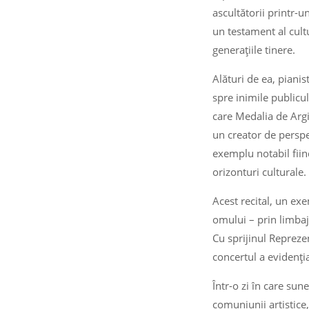
ascultătorii printr-
un testament al cultu
generațiile tinere.
Alături de ea, piani
spre inimile publicul
care Medalia de Argi
un creator de perspec
exemplu notabil fiin
orizonturi culturale.
Acest recital, un ex
omului – prin limbaj
Cu sprijinul Repreze
concertul a evidenția
Într-o zi în care su
comuniunii artistice,