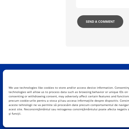
We use technologies like cookies to store and/or access device information. Consentin
technologies will allow us to process data such as browsing behavior or unique IDs on t
consenting or withdrawing consent, may adversely affect certain features and functions
precum cookie-urile pentru a stoca și/sau accesa informațiile despre dispozitiv. Cons
aceste tehnologii ne va permite să procesăm date precum comportamentul de navigare
acest site. Neconsimțământul sau retragerea consimțământului poate afecta negativ a
PRIVACY
și funcții.