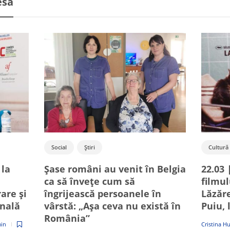
esa
Social
Știri
Cultură
 la
Șase români au venit în Belgia
22.03 
ca să învețe cum să
filmu
rare și
îngrijească persoanele în
Lăzăre
onală
vârstă: „Așa ceva nu există în
Puiu, 
România”
in
Cristina H