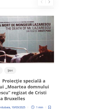
Știri
Cultură
Evenimente
Filme românești
Știri
| Proiecție specială a
17.04 | Bruxelles găz
lui „Moartea domnului
avanpremiera filmulu
scu” regizat de Cristi
nou care n-a fost” în 
la Bruxelles
regizorului Bogdan M
apoi intră în cinema
urdubaia
,
10/03/2025
1 min