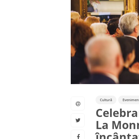
Cultură
Evenimen
Celebra
La Monn
încânta