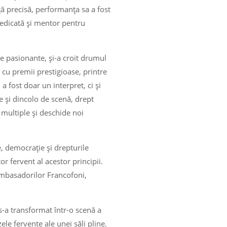
ță precisă, performanța sa a fost
 dedicată și mentor pentru
le pasionante, și-a croit drumul
l cu premii prestigioase, printre
 fost doar un interpret, ci și
de și dincolo de scenă, drept
multiple și deschide noi
, democrație și drepturile
r fervent al acestor principii.
 Ambasadorilor Francofoni,
s-a transformat într-o scenă a
le fervente ale unei săli pline.