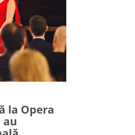
ă la Opera
i au
nală