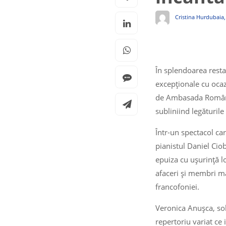
Cristina Hurdubaia
În splendoarea resta
excepționale cu ocaz
de Ambasada României
subliniind legăturile
Într-un spectacol ca
pianistul Daniel Cio
epuiza cu ușurință l
afaceri și membri ma
francofoniei.
Veronica Anușca, sol
repertoriu variat c