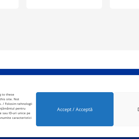
g to these
his site. Not
. / Folosim tehnologii
imțământul pentru
Accept / Acceptă
© 2021 Copacul cu fapte bune. Created by
CeriSEO
.
 sau ID-uri unice pe
numite caracteristici
 POLICY
CONTACT
COOKIE POLICY (EU)
FACEBOOK
I