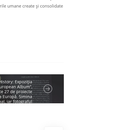
rile umane create și consolidate
ente
Istorie
imoniu
Știri
istory: Expoziția
 European Album”,
e 27 de proiecte
ga Europă. Simina
al, iar fotograful
intre participanți