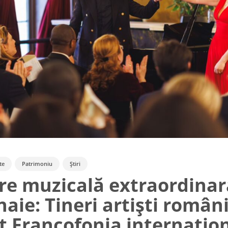
te
Patrimoniu
Știri
re muzicală extraordinar
aie: Tineri artiști român
t Francofonia internațio