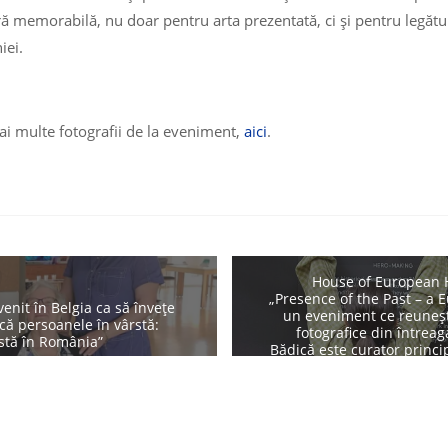
ră memorabilă, nu doar pentru arta prezentată, ci și pentru legătu
iei.
ai multe fotografii de la eveniment,
aici
.
Cultură
Evenim
Patr
House of European H
„Presence of the Past – a
enit în Belgia ca să învețe
un eveniment ce reuneșt
că persoanele în vârstă:
fotografice din întrea
stă în România”
Bădică este curator princip
Petruț Călinescu, pr