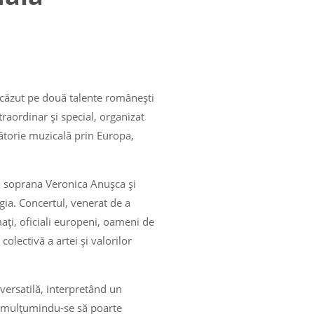
 căzut pe două talente românești
raordinar și special, organizat
ătorie muzicală prin Europa,
i, soprana Veronica Anușca și
gia. Concertul, venerat de a
ați, oficiali europeni, oameni de
lectivă a artei și valorilor
versatilă, interpretând un
, mulțumindu-se să poarte