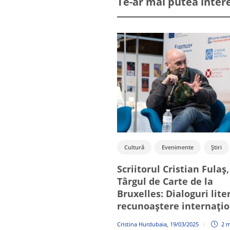
Te-ar mai putea inter
Cultură
Evenimente
Știri
Scriitorul Cristian Fulaș,
Târgul de Carte de la
Bruxelles: Dialoguri lite
recunoaștere internați
Cristina Hurdubaia
,
19/03/2025
2 m