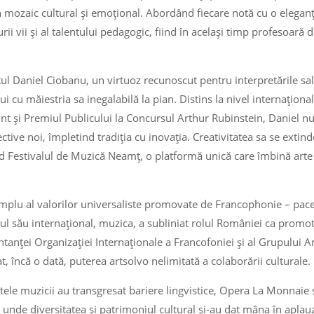
un mozaic cultural și emoțional. Abordând fiecare notă cu o elegan
rii vii și al talentului pedagogic, fiind în același timp profesoară
stul Daniel Ciobanu, un virtuoz recunoscut pentru interpretările sa
ui cu măiestria sa inegalabilă la pian. Distins la nivel internaționa
nt și Premiul Publicului la Concursul Arthur Rubinstein, Daniel nu a
tive noi, împletind tradiția cu inovația. Creativitatea sa se extin
d Festivalul de Muzică Neamț, o platformă unică care îmbină arte 
emplu al valorilor universaliste promovate de Francophonie – pace
ul său internațional, muzica, a subliniat rolul României ca promoto
ntanței Organizației Internaționale a Francofoniei și al Grupului
t, încă o dată, puterea artsolvo nelimitată a colaborării culturale.
netele muzicii au transgresat bariere lingvistice, Opera La Monnaie 
 unde diversitatea și patrimoniul cultural și-au dat mâna în aplauze