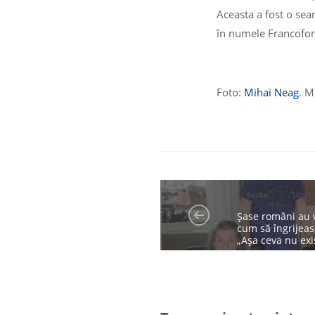
Aceasta a fost o sea
în numele Francofon
Foto:
Mihai Neag
. M
Social
Știri
Șase români au v
cum să îngrijeas
„Așa ceva nu exi