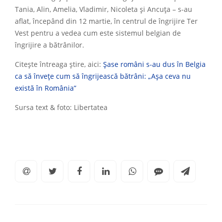
Tania, Alin, Amelia, Vladimir, Nicoleta și Ancuța – s-au
aflat, începând din 12 martie, în centrul de îngrijire Ter
Vest pentru a vedea cum este sistemul belgian de
îngrijire a bătrânilor.
Citeşte întreaga ştire, aici:
Șase români s-au dus în Belgia
ca să învețe cum să îngrijească bătrâni: „Așa ceva nu
există în România”
Sursa text & foto: Libertatea