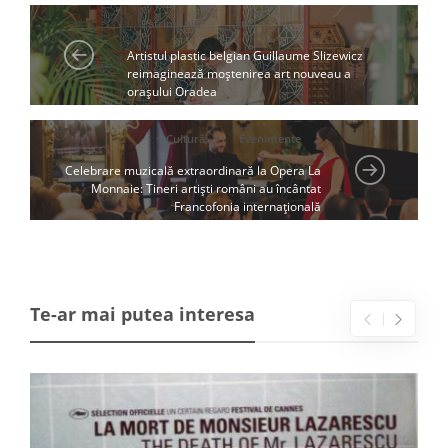
Patrimoniu
Știri
Artistul plastic belgian Guillaume Slizewicz
reimaginează moștenirea art nouveau a
orașului Oradea
Cultură
Evenimente
Patrimoniu
Știri
Celebrare muzicală extraordinară la Opera La
Monnaie: Tineri artiști români au încântat
Francofonia internațională
Te-ar mai putea interesa