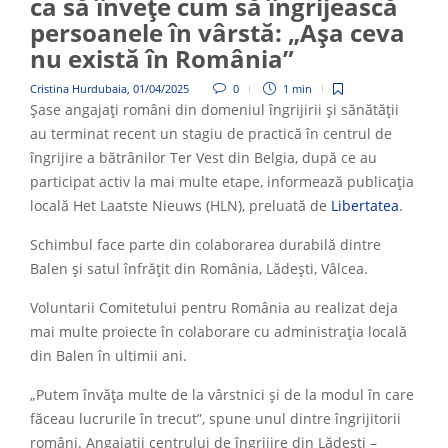
ca să învețe cum să îngrijească
persoanele în vârstă: „Așa ceva
nu există în România”
Cristina Hurdubaia
,
01/04/2025
0
1 min
Șase angajați români din domeniul îngrijirii și sănătății
au terminat recent un stagiu de practică în centrul de
îngrijire a bătrânilor Ter Vest din Belgia, după ce au
participat activ la mai multe etape, informează publicația
locală Het Laatste Nieuws (HLN), preluată de
Libertatea
.
Schimbul face parte din colaborarea durabilă dintre
Balen și satul înfrățit din România, Lădești, Vâlcea.
Voluntarii Comitetului pentru România au realizat deja
mai multe proiecte în colaborare cu administrația locală
din Balen în ultimii ani.
„Putem învăța multe de la vârstnici și de la modul în care
făceau lucrurile în trecut”, spune unul dintre îngrijitorii
români. Angajații centrului de îngrijire din Lădești –